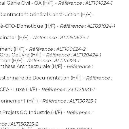
l Génie Civil - OA (H/F) -
Référence : ALT101024-1
- Contractant Général Construction (H/F) -
ité-CFO-Domotique (H/F) -
Référence : ALT091024-1
dinator (H/F) -
Référence : ALT250624-1
iment (H/F) -
Référence : ALT100624-2
Gros Oeuvre (H/F) -
Référence : ALT120424-1
ion (H/F) -
Référence : ALT211223-1
nthèse Architecturale (H/F) -
Référence :
estionnaire de Documentation (H/F) -
Référence :
EA - Luxe (H/F) -
Référence : ALT121023-1
ironnement (H/F) -
Référence : ALT130723-1
 Projets GO Industrie (H/F) -
Référence :
ce : ALT150223-2