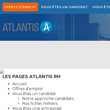
OFFRES D'EMPLOI
VOUS ÊTES UN CANDIDAT
VOUS ÊT
NOTRE APPROCHE CANDIDATS
NOTRE SOLUTION DE 
LES PAGES ATLANTIS RH
Accueil
Offres d'emploi
Vous êtes un candidat
Notre approche candidats
Nos fiches métiers
Vous êtes une entreprise