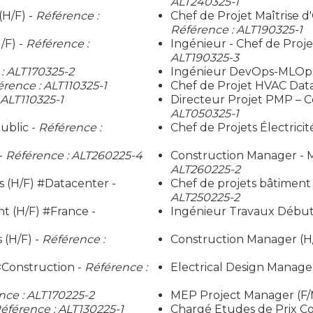
ALT240325-1
(H/F) -
Référence :
Chef de Projet Maîtrise 
Référence : ALT190325-1
/F) -
Référence :
Ingénieur - Chef de Proj
ALT190325-3
: ALT170325-2
Ingénieur DevOps-MLOps 
érence : ALT110325-1
Chef de Projet HVAC Data
 ALT110325-1
Directeur Projet PMP – Co
ALT050325-1
ublic -
Référence :
Chef de Projets Électrici
-
Référence : ALT260225-4
Construction Manager - M
ALT260225-2
 (H/F) #Datacenter -
Chef de projets bâtiment
ALT250225-2
t (H/F) #France -
Ingénieur Travaux Début
 (H/F) -
Référence :
Construction Manager (H/
#Construction -
Référence :
Electrical Design Manage
nce : ALT170225-2
MEP Project Manager (F/
éférence : ALT130225-1
Chargé Etudes de Prix Co