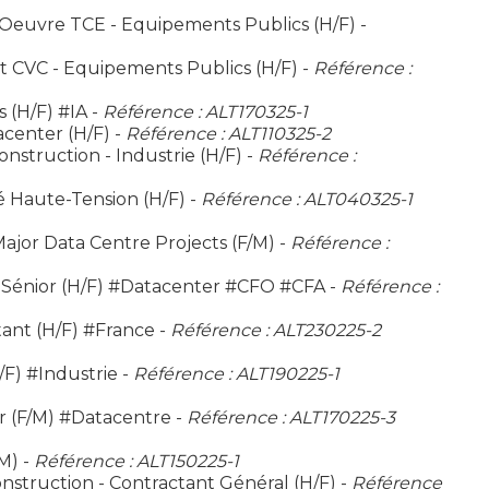
d'Oeuvre TCE - Equipements Publics (H/F) -
et CVC - Equipements Publics (H/F) -
Référence :
(H/F) #IA -
Référence : ALT170325-1
center (H/F) -
Référence : ALT110325-2
nstruction - Industrie (H/F) -
Référence :
té Haute-Tension (H/F) -
Référence : ALT040325-1
ajor Data Centre Projects (F/M) -
Référence :
 Sénior (H/F) #Datacenter #CFO #CFA -
Référence :
ant (H/F) #France -
Référence : ALT230225-2
F) #Industrie -
Référence : ALT190225-1
r (F/M) #Datacentre -
Référence : ALT170225-3
M) -
Référence : ALT150225-1
nstruction - Contractant Général (H/F) -
Référence