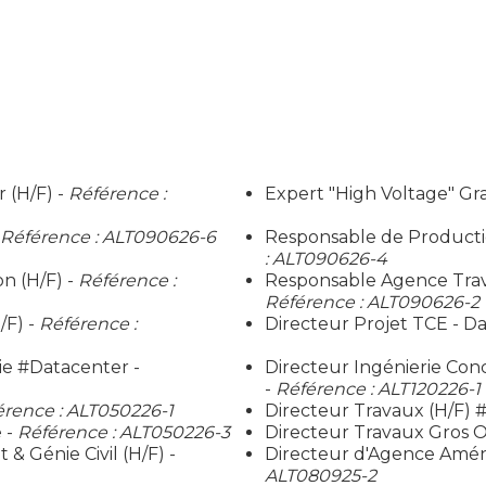
 (H/F) -
Référence :
Expert "High Voltage" Gra
Référence : ALT090626-6
Responsable de Productio
: ALT090626-4
n (H/F) -
Référence :
Responsable Agence Trava
Référence : ALT090626-2
/F) -
Référence :
Directeur Projet TCE - Da
ie #Datacenter -
Directeur Ingénierie Con
-
Référence : ALT120226-1
érence : ALT050226-1
Directeur Travaux (H/F)
 -
Référence : ALT050226-3
Directeur Travaux Gros O
 Génie Civil (H/F) -
Directeur d'Agence Amén
ALT080925-2