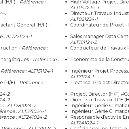
 (H/F) -
Référence :
High Voltage Project Dire
ALT041224-3
4-1
Directeur Travaux Industr
ALT021224-1
actant Général (H/F) -
Coordinateur de Projet -
 : ALT221124-1
Sales Manager Data Cent
ALT191124-2
ruction -
Référence :
Conducteur de Travaux Pr
sEnergétiques -
Référence :
Economiste de la Constru
-
Référence : ALT151124-1
Ingénieur Projet Process, 
ALT71124-1
 (H/F) -
Référence :
Electrical Project Directo
24-2
Project Director (H/F) #C
24-2
Directeur Travaux TCE (H
e : ALT281024-7
Ingénieur Génie Climatiq
érence : ALT271024-1
Ingénieur Génie Climatiqu
érence : ALT241024-2
Responsable d'activité E
ALT241024-1
-
Référence : ALT171024-2
Chef de Groupe Travaux - 