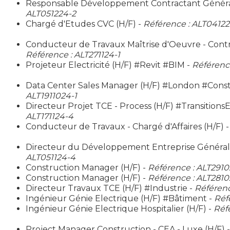
Responsable Développement Contractant Général
ALT051224-2
Chargé d'Etudes CVC (H/F) -
Référence : ALT04122
Conducteur de Travaux Maîtrise d'Oeuvre - Contr
Référence : ALT271124-1
Projeteur Electricité (H/F) #Revit #BIM -
Référence
Data Center Sales Manager (H/F) #London #Const
ALT1911024-1
Directeur Projet TCE - Process (H/F) #Transition
ALT171124-4
Conducteur de Travaux - Chargé d'Affaires (H/F) 
Directeur du Développement Entreprise Générale
ALT051124-4
Construction Manager (H/F) -
Référence : ALT2910
Construction Manager (H/F) -
Référence : ALT2810
Directeur Travaux TCE (H/F) #Industrie -
Référenc
Ingénieur Génie Electrique (H/F) #Bâtiment -
Réf
Ingénieur Génie Electrique Hospitalier (H/F) -
Réf
Project Manager Construction - CEA - Luxe (H/F) 