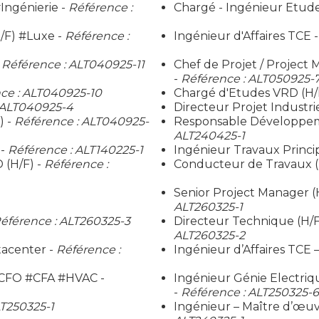
Ingénierie -
Référence :
Chargé - Ingénieur Etudes
/F) #Luxe -
Référence :
Ingénieur d'Affaires TCE 
-
Référence : ALT040925-11
Chef de Projet / Project
-
Référence : ALT050925-
ce : ALT040925-10
Chargé d'Etudes VRD (H/
 ALT040925-4
Directeur Projet Industri
) -
Référence : ALT040925-
Responsable Développemen
ALT240425-1
 -
Référence : ALT140225-1
Ingénieur Travaux Princip
 (H/F) -
Référence :
Conducteur de Travaux (
Senior Project Manager (
ALT260325-1
éférence : ALT260325-3
Directeur Technique (H/
ALT260325-2
tacenter -
Référence :
Ingénieur d’Affaires TCE 
#CFO #CFA #HVAC -
Ingénieur Génie Electriq
-
Référence : ALT250325-6
LT250325-1
Ingénieur – Maître d’œuvr