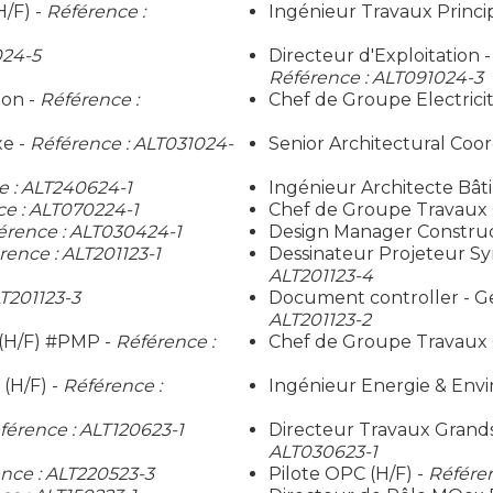
H/F) -
Référence :
Ingénieur Travaux Principa
024-5
Directeur d'Exploitation 
Référence : ALT091024-3
ion -
Référence :
Chef de Groupe Electric
xe -
Référence : ALT031024-
Senior Architectural Coor
e : ALT240624-1
Ingénieur Architecte Bât
e : ALT070224-1
Chef de Groupe Travaux 
érence : ALT030424-1
Design Manager Construct
rence : ALT201123-1
Dessinateur Projeteur Sy
ALT201123-4
T201123-3
Document controller - G
ALT201123-2
 (H/F) #PMP -
Référence :
Chef de Groupe Travaux C
(H/F) -
Référence :
Ingénieur Energie & Env
férence : ALT120623-1
Directeur Travaux Grands
ALT030623-1
nce : ALT220523-3
Pilote OPC (H/F) -
Référen