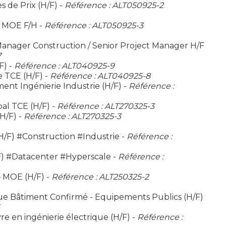
 de Prix (H/F) -
Référence : ALT050925-2
- MOE F/H -
Référence : ALT050925-3
 Manager Construction / Senior Project Manager H/F
7
F) -
Référence : ALT040925-9
e TCE (H/F) -
Référence : ALT040925-8
t Ingénierie Industrie (H/F) -
Référence :
al TCE (H/F) -
Référence : ALT270325-3
H/F) -
Référence : ALT270325-3
H/F) #Construction #Industrie -
Référence :
F) #Datacenter #Hyperscale -
Référence :
– MOE (H/F) -
Référence : ALT250325-2
ue Bâtiment Confirmé - Equipements Publics (H/F)
e en ingénierie électrique (H/F) -
Référence :