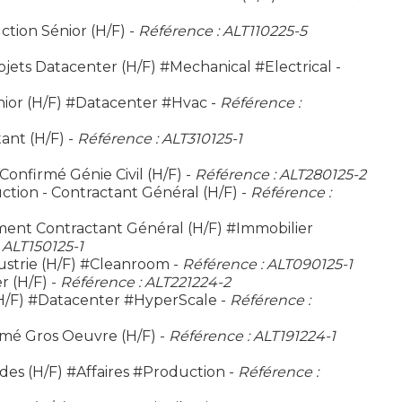
tion Sénior (H/F) -
Référence : ALT110225-5
jets Datacenter (H/F) #Mechanical #Electrical -
ior (H/F) #Datacenter #Hvac -
Référence :
ant (H/F) -
Référence : ALT310125-1
onfirmé Génie Civil (H/F) -
Référence : ALT280125-2
ction - Contractant Général (H/F) -
Référence :
nt Contractant Général (H/F) #Immobilier
 ALT150125-1
strie (H/F) #Cleanroom -
Référence : ALT090125-1
r (H/F) -
Référence : ALT221224-2
H/F) #Datacenter #HyperScale -
Référence :
rmé Gros Oeuvre (H/F) -
Référence : ALT191224-1
des (H/F) #Affaires #Production -
Référence :