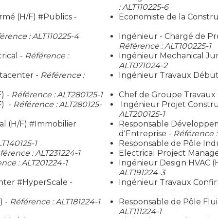
: ALT110225-6
mé (H/F) #Publics -
Economiste de la Construc
érence : ALT110225-4
Ingénieur - Chargé de Pro
Référence : ALT100225-1
rical -
Référence :
Ingénieur Mechanical Jun
ALT071024-2
atacenter -
Référence :
Ingénieur Travaux Début
) -
Référence : ALT280125-1
Chef de Groupe Travaux C
F) -
Référence : ALT280125-
Ingénieur Projet Constru
ALT200125-1
l (H/F) #Immobilier
Responsable Développeme
d'Entreprise -
Référence :
LT140125-1
Responsable de Pôle Indu
férence : ALT231224-1
Electrical Project Manage
nce : ALT201224-1
Ingénieur Design HVAC (
ALT191224-3
nter #HyperScale -
Ingénieur Travaux Confi
) -
Référence : ALT181224-1
Responsable de Pôle Flui
ALT111224-1