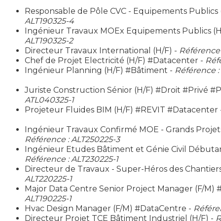
Responsable de Pôle CVC - Equipements Publics 
ALT190325-4
Ingénieur Travaux MOEx Equipements Publics (H
ALT190325-2
Directeur Travaux International (H/F) -
Référence 
Chef de Projet Electricité (H/F) #Datacenter -
Réf
Ingénieur Planning (H/F) #Bâtiment -
Référence :
Juriste Construction Sénior (H/F) #Droit #Privé #P
ATL040325-1
Projeteur Fluides BIM (H/F) #REVIT #Datacenter 
Ingénieur Travaux Confirmé MOE - Grands Projets
Référence : ALT250225-3
Ingénieur Etudes Bâtiment et Génie Civil Débutan
Référence : ALT230225-1
Directeur de Travaux - Super-Héros des Chantiers
ALT220225-1
Major Data Centre Senior Project Manager (F/M) 
ALT190225-1
Hvac Design Manager (F/M) #DataCentre -
Référe
Directeur Projet TCE Bâtiment Industriel (H/F) -
R