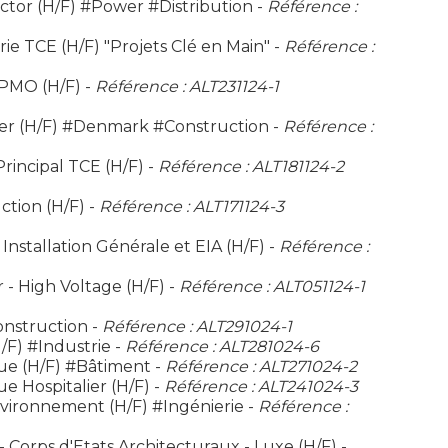
ctor (H/F) #Power #Distribution -
Référence :
ie TCE (H/F) "Projets Clé en Main" -
Référence :
 PMO (H/F) -
Référence : ALT231124-1
er (H/F) #Denmark #Construction -
Référence :
incipal TCE (H/F) -
Référence : ALT181124-2
ction (H/F) -
Référence : ALT171124-3
Installation Générale et EIA (H/F) -
Référence :
r - High Voltage (H/F) -
Référence : ALT051124-1
onstruction -
Référence : ALT291024-1
/F) #Industrie -
Référence : ALT281024-6
ue (H/F) #Bâtiment -
Référence : ALT271024-2
e Hospitalier (H/F) -
Référence : ALT241024-3
nvironnement (H/F) #Ingénierie -
Référence :
Corps d'Etats Architecturaux - Luxe (H/F) -