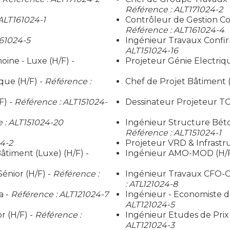
Référence : ALT171024-2
ALT161024-1
Contrôleur de Gestion Co
Référence : ALT161024-4
161024-5
Ingénieur Travaux Confirm
ALT151024-16
ine - Luxe (H/F) -
Projeteur Génie Electriqu
que (H/F) -
Référence :
Chef de Projet Bâtiment (
F) -
Référence : ALT151024-
Dessinateur Projeteur TCE
 : ALT151024-20
Ingénieur Structure Béto
Référence : ALT151024-1
24-2
Projeteur VRD & Infrastru
timent (Luxe) (H/F) -
Ingénieur AMO-MOD (H/F
énior (H/F) -
Référence :
Ingénieur Travaux CFO-CF
: ATL121024-8
a -
Référence : ALT121024-7
Ingénieur - Economiste de
ALT121024-5
r (H/F) -
Référence :
Ingénieur Etudes de Prix 
ALT121024-3