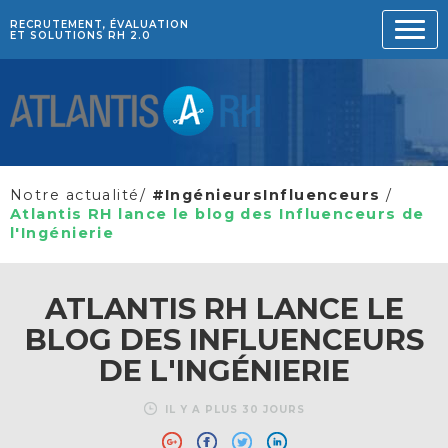
RECRUTEMENT, ÉVALUATION
ET SOLUTIONS RH 2.0
Notre actualité
/
#IngénieursInfluenceurs
/
Atlantis RH lance le blog des Influenceurs de
l'Ingénierie
ATLANTIS RH LANCE LE
BLOG DES INFLUENCEURS
DE L'INGÉNIERIE
IL Y A PLUS 30 JOURS