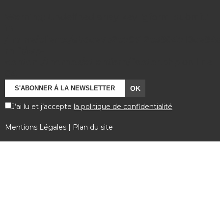
Warning
: Undefined array key "gform_submit"
in
/home/clients/eb3ce7b2c79712c3804710ce84a7
rh.fr/wp-
content/themes/atlantisrh/footer.php
on line
64
J’ai lu et j’accepte
la politique de confidentialité
Mentions Légales
|
Plan du site