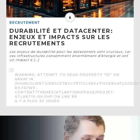
RECRUTEMENT
DURABILITÉ ET DATACENTER:
ENJEUX ET IMPACTS SUR LES
RECRUTEMENTS
Les enjeux de durabilité pour les datacenters sont cruciaux, car
ces infrastructures consomment énormément d'énergie et ont
un impact e [...]
WARNING
: ATTEMPT TO READ PROPERTY "ID" ON
ARRAY IN
/HOME/CLIENTS/EB3CE7B2C79712C3804710CE84A7250D/SI
RH.FR/WP-
CONTENT/THEMES/ATLANTISRH/PAGE/PROJET-
ATLANTIS-RH.PHP
ON LINE
89
IL Y A PLUS 30 JOURS