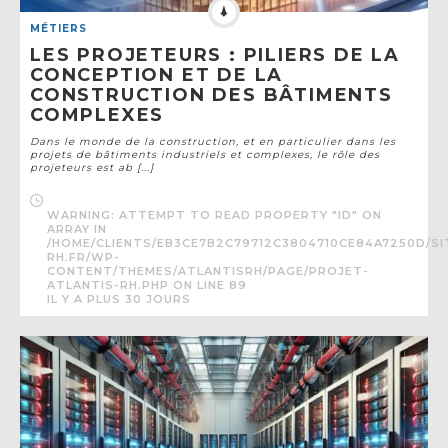
MÉTIERS
LES PROJETEURS : PILIERS DE LA
CONCEPTION ET DE LA
CONSTRUCTION DES BÂTIMENTS
COMPLEXES
Dans le monde de la construction, et en particulier dans les
projets de bâtiments industriels et complexes, le rôle des
projeteurs est ab [...]
WARNING
: ATTEMPT TO READ PROPERTY "ID" ON
ARRAY IN
/HOME/CLIENTS/EB3CE7B2C79712C3804710CE84A7250D/SI
RH.FR/WP-
CONTENT/THEMES/ATLANTISRH/PAGE/PROJET-
ATLANTIS-RH.PHP
ON LINE
89
IL Y A PLUS 30 JOURS