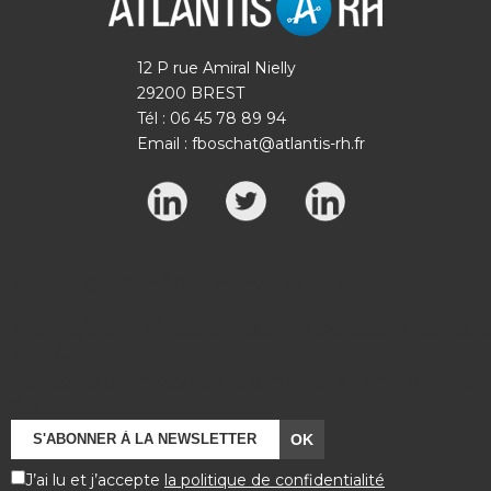
12 P rue Amiral Nielly
29200 BREST
Tél : 06 45 78 89 94
Email :
fboschat@atlantis-rh.fr
Warning
: Undefined array key "gform_submit"
in
/home/clients/eb3ce7b2c79712c3804710ce84a7
rh.fr/wp-
content/themes/atlantisrh/footer.php
on line
64
J’ai lu et j’accepte
la politique de confidentialité