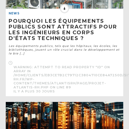
NEWS
POURQUOI LES ÉQUIPEMENTS
PUBLICS SONT ATTRACTIFS POUR
LES INGÉNIEURS EN CORPS
D'ÉTATS TECHNIQUES ?
Les équipements publics, tels que les hôpitaux, les écoles, les
bibliothèques, jouent un rôle crucial dans le développement et
le bie [...]
WARNING
: ATTEMPT TO READ PROPERTY "ID" ON
ARRAY IN
/HOME/CLIENTS/EB3CE7B2C79712C3804710CE84A7250D/SI
RH.FR/WP-
CONTENT/THEMES/ATLANTISRH/PAGE/PROJET-
ATLANTIS-RH.PHP
ON LINE
89
IL Y A PLUS 30 JOURS