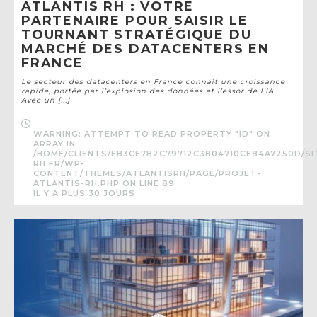
ATLANTIS RH : VOTRE
PARTENAIRE POUR SAISIR LE
TOURNANT STRATÉGIQUE DU
MARCHÉ DES DATACENTERS EN
FRANCE
Le secteur des datacenters en France connaît une croissance
rapide, portée par l’explosion des données et l’essor de l’IA.
Avec un [...]
WARNING
: ATTEMPT TO READ PROPERTY "ID" ON
ARRAY IN
/HOME/CLIENTS/EB3CE7B2C79712C3804710CE84A7250D/SI
RH.FR/WP-
CONTENT/THEMES/ATLANTISRH/PAGE/PROJET-
ATLANTIS-RH.PHP
ON LINE
89
IL Y A PLUS 30 JOURS