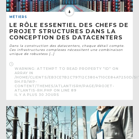
MÉTIERS
LE RÔLE ESSENTIEL DES CHEFS DE
PROJET STRUCTURES DANS LA
CONCEPTION DES DATACENTERS
Dans la construction des datacenters, chaque détail compte.
Ces infrastructures complexes nécessitent une combinaison
unique de robustess [...]
WARNING
: ATTEMPT TO READ PROPERTY "ID" ON
ARRAY IN
/HOME/CLIENTS/EB3CE7B2C79712C3804710CE84A7250D/SI
RH.FR/WP-
CONTENT/THEMES/ATLANTISRH/PAGE/PROJET-
ATLANTIS-RH.PHP
ON LINE
89
IL Y A PLUS 30 JOURS