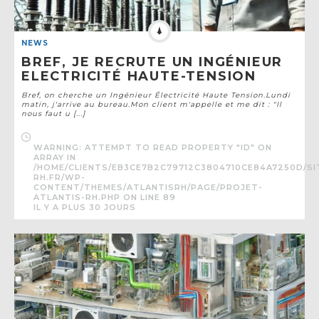
NEWS
BREF, JE RECRUTE UN INGÉNIEUR
ELECTRICITÉ HAUTE-TENSION
Bref, on cherche un Ingénieur Électricité Haute Tension.Lundi
matin, j'arrive au bureau.Mon client m'appelle et me dit : "Il
nous faut u [...]
WARNING
: ATTEMPT TO READ PROPERTY "ID" ON
ARRAY IN
/HOME/CLIENTS/EB3CE7B2C79712C3804710CE84A7250D/SI
RH.FR/WP-
CONTENT/THEMES/ATLANTISRH/PAGE/PROJET-
ATLANTIS-RH.PHP
ON LINE
89
IL Y A PLUS 30 JOURS