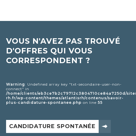
VOUS N'AVEZ PAS TROUVÉ
D'OFFRES QUI VOUS
CORRESPONDENT ?
Warning
: Undefined array key "txt-secondaire-user-non-
connect" in
/home/clients/eb3ce7b2c79712c3804710ce84a7250d/sites/
rh.fr/wp-content/themes/atlantisrh/contenus/savoir-
plus-candidature-spontanee.php
on line
55
CANDIDATURE SPONTANÉE