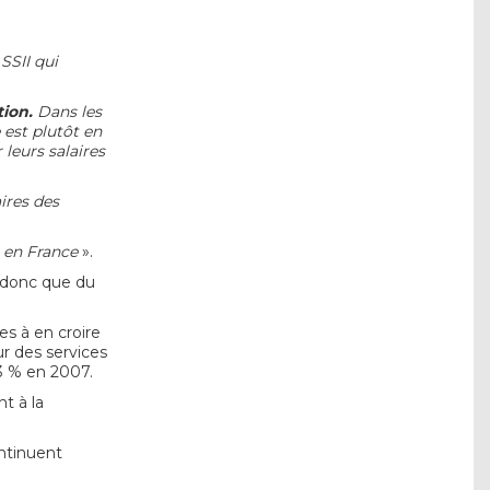
SSII qui
tion.
Dans les
e est plutôt en
 leurs salaires
ires des
e en France
».
t donc que du
les à en croire
ur des services
3 % en 2007.
t à la
ontinuent