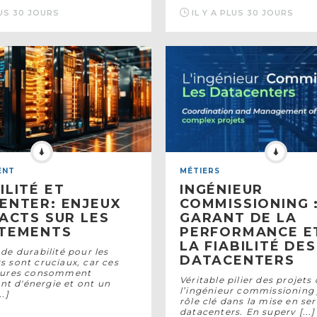
LUS 30 JOURS
IL Y A PLUS 30 JOURS
ENT
MÉTIERS
ILITÉ ET
INGÉNIEUR
ENTER: ENJEUX
COMMISSIONING 
PACTS SUR LES
GARANT DE LA
TEMENTS
PERFORMANCE E
LA FIABILITÉ DES
de durabilité pour les
DATACENTERS
s sont cruciaux, car ces
ctures consomment
Véritable pilier des projets 
t d'énergie et ont un
l’ingénieur commissioning
.]
rôle clé dans la mise en se
datacenters. En superv [...]