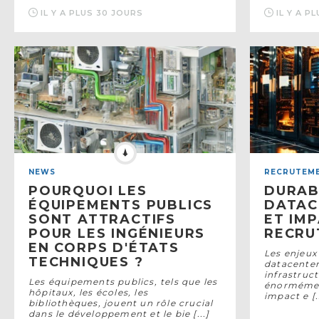
IL Y A PLUS 30 JOURS
IL Y A P
NEWS
RECRUTEM
POURQUOI LES
DURAB
ÉQUIPEMENTS PUBLICS
DATAC
SONT ATTRACTIFS
ET IM
POUR LES INGÉNIEURS
RECRU
EN CORPS D'ÉTATS
Les enjeux 
TECHNIQUES ?
datacenter
infrastru
Les équipements publics, tels que les
énormémen
hôpitaux, les écoles, les
impact e [..
bibliothèques, jouent un rôle crucial
dans le développement et le bie [...]