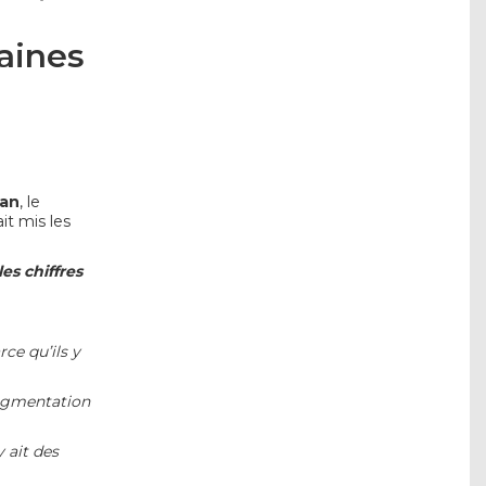
zaines
man
, le
it mis les
les chiffres
rce qu’ils y
augmentation
 ait des