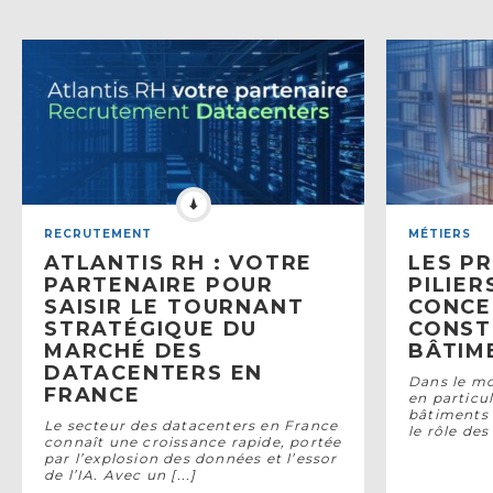
RECRUTEMENT
MÉTIERS
ATLANTIS RH : VOTRE
LES P
PARTENAIRE POUR
PILIER
SAISIR LE TOURNANT
CONCE
STRATÉGIQUE DU
CONST
MARCHÉ DES
BÂTIM
DATACENTERS EN
Dans le mo
FRANCE
en particul
bâtiments 
Le secteur des datacenters en France
le rôle des
connaît une croissance rapide, portée
par l’explosion des données et l’essor
de l’IA. Avec un [...]