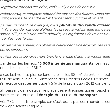
d’ingénieurs est un mythe
.
 l’ingénieur français est prisé, mais il n’y a pas de pénurie.
roéconomique française dépend fortement des filières. Dans les 
d’ingénieurs, le marché est extrêmement cyclique et volatil.
 n’y a pas vraiment de manque, mais
plutôt un flux tendu d’inser
, il n’y a pas de manque d’effectifs : la réalité industrielle français
ance. S’il y avait une réelle pénurie, les ingénieurs devraient voir
ce n’est pas le cas.
gt dernières années, on observe clairement une érosion des sala
 euros constants
.
 n’est pas la pénurie mais bien le manque d’activité industriell
agande sur les fameux
10 000 ingénieurs manquants
, ce n’es
our les besoins des SSII ?
 cas-là, il ne faut plus se faire de bile : les SSII n’attirent plus fou
e l’étude annuelle de la Conférence des Grandes Ecoles. Le secte
n’a recruté directement que 7,5 % de la promotion 2012 contre 1
SSII passent de la deuxième place des entreprises qui embauchen
rière les secteurs de
l’énergie
, du
BTP
et du
transport
.
vés ? Ce serait trop simple, car d’autres, et pas des moindres, c
ffre « épouvantaillesque ».