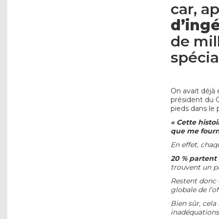
car, 
d’ing
de mil
spécial
On avait déjà 
président du C
pieds dans le p
« Cette histoi
que me fourn
En effet, chaq
20 % partent 
trouvent un p
Restent donc
globale de l’o
Bien sûr, cela
inadéquations