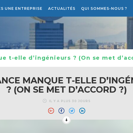
ES UNE ENTREPRISE
ACTUALITÉS
QUI SOMMES-NOUS ?
RECRUTEMENT
LE PROJET ATLANTIS RH
e t-elle d’ingénieurs ? (On se met d’ac
ANCE MANQUE T-ELLE D’INGÉ
? (ON SE MET D’ACCORD ?)
IL Y A PLUS 30 JOURS