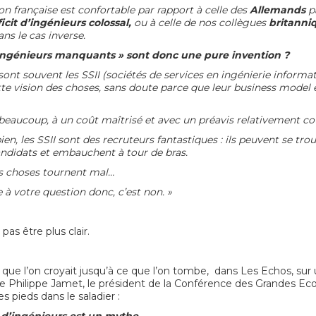
ion française est confortable par rapport à celle des
Allemands
p
icit d’ingénieurs colossal,
ou à celle de nos collègues
britanni
s le cas inverse.
 ingénieurs manquants » sont donc une pure invention ?
sont souvent les SSII
(sociétés de services en ingénierie informa
e vision des choses, sans doute parce que leur business model e
t beaucoup, à un coût maîtrisé et avec un préavis relativement co
en, les SSII sont des recruteurs fantastiques : ils peuvent se tro
didats et embauchent à tour de bras.
s choses tournent mal…
à votre question donc, c’est non. »
pas être plus clair.
e que l’on croyait jusqu’à ce que l’on tombe, dans
Les Echos
, sur
e Philippe Jamet, le président de la Conférence des Grandes Eco
es pieds dans le saladier :