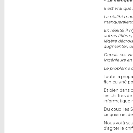
«
Le manque 
Il est vrai que
La réalité mac
manqueraient 
En réalité, il
autres filières
légère décroiss
augmenter, or 
Depuis ces vin
ingénieurs en
Le problème ce
Toute la prop
flan cuisiné p
Et bien dans ce
les chiffres d
informatique 
Du coup, les 
cinquième, der
Nous voilà sau
d’agiter le chi