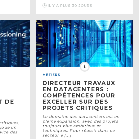
IL Y A PLUS 30 JOURS
MÉTIERS
DIRECTEUR TRAVAUX
:
EN DATACENTERS :
COMPÉTENCES POUR
T DE
EXCELLER SUR DES
PROJETS CRITIQUES
Le domaine des datacenters est en
pleine expansion, avec des projets
critiques,
toujours plus ambitieux et
 joue un
techniques. Pour réussir dans ce
rvice des
secteur e [...]