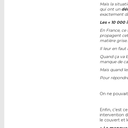
Mais la situat
qui ont un
déf
exactement dan
Les « 10 000
En France, ce 
propagent cett
matière grise.
Il leur en fau
Quand ça va bi
manque de can
Mais quand le
Pour répondre 
On ne pouvait 
Enfin, c’est c
intervention d
le couvert et l