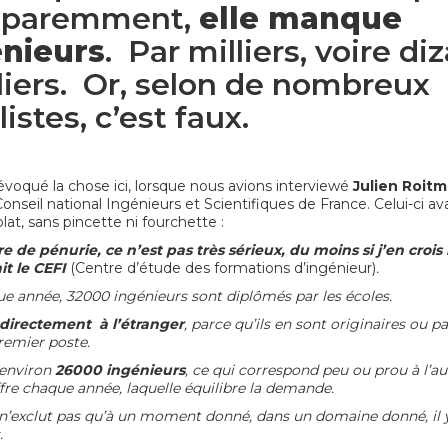
apparemment,
elle manque
énieurs
. Par milliers, voire di
liers. Or, selon de nombreux
istes, c’est faux.
évoqué la chose ici
, lorsque nous avions interviewé
Julien Roit
onseil national Ingénieurs et Scientifiques de France. Celui-ci ava
lat, sans pincette ni fourchette :
re de pénurie, ce n’est pas très sérieux, du moins si j’en crois 
it le CEFI
(Centre d’étude des formations d’ingénieur)
.
ue année, 32000 ingénieurs sont diplômés par les écoles.
directement à l’étranger
, parce qu’ils en sont originaires ou pa
remier poste.
 environ
26000 ingénieurs
, ce qui correspond peu ou prou à l’
ffre chaque année, laquelle équilibre la demande.
 n’exclut pas qu’à un moment donné, dans un domaine donné, il y
.