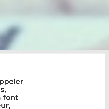
appeler
s,
n font
ur,