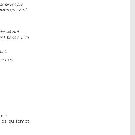
ar exemple
ques
qui sont
tique)
qui
st basé sur la
urt.
uver en
 une
les, qui remet