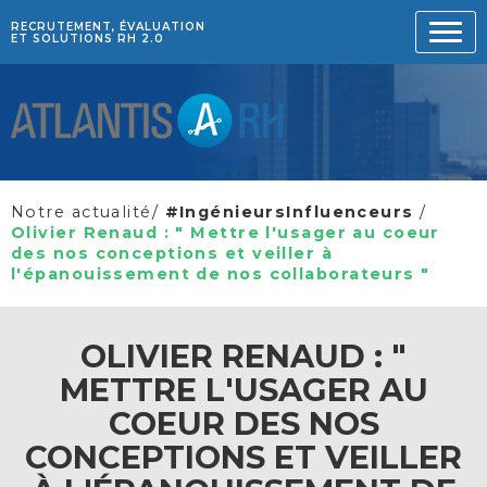
RECRUTEMENT, ÉVALUATION
ET SOLUTIONS RH 2.0
Notre actualité
/
#IngénieursInfluenceurs
/
Olivier Renaud : " Mettre l'usager au coeur
des nos conceptions et veiller à
l'épanouissement de nos collaborateurs "
OLIVIER RENAUD : "
METTRE L'USAGER AU
COEUR DES NOS
CONCEPTIONS ET VEILLER