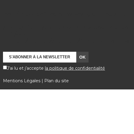
Warning
: Undefined array key "gform_submit"
in
/home/clients/eb3ce7b2c79712c3804710ce84a7
rh.fr/wp-
content/themes/atlantisrh/footer.php
on line
64
J’ai lu et j’accepte
la politique de confidentialité
Mentions Légales
|
Plan du site