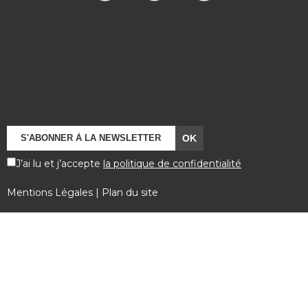
Warning
: Undefined array key "gform_submit"
in
/home/clients/eb3ce7b2c79712c3804710ce84a7
rh.fr/wp-
content/themes/atlantisrh/footer.php
on line
64
J’ai lu et j’accepte
la politique de confidentialité
Mentions Légales
|
Plan du site