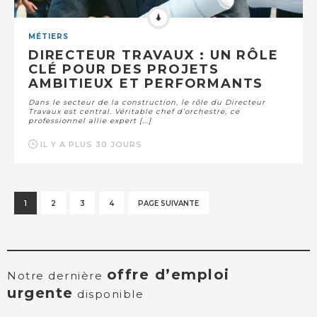
MÉTIERS
DIRECTEUR TRAVAUX : UN RÔLE
CLÉ POUR DES PROJETS
AMBITIEUX ET PERFORMANTS
Dans le secteur de la construction, le rôle du Directeur
Travaux est central. Véritable chef d’orchestre, ce
professionnel allie expert [...]
IL Y A PLUS 30 JOURS
1
2
3
4
PAGE SUIVANTE
offre d’emploi
Notre dernière
urgente
disponible