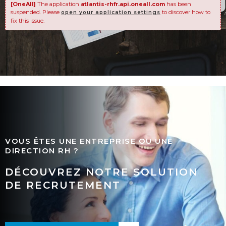
[OneAll]
The application
atlantis-rhfr.api.oneall.com
has been
suspended. Please
to discover how to
open your application settings
fix this issue.
VOUS ÊTES UNE ENTREPRISE OU UNE
DIRECTION RH ?
DÉCOUVREZ NOTRE SOLUTION
DE RECRUTEMENT