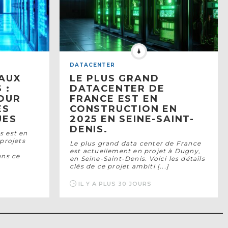
DATACENTER
VAUX
LE PLUS GRAND
 :
DATACENTER DE
OUR
FRANCE EST EN
ES
CONSTRUCTION EN
UES
2025 EN SEINE-SAINT-
DENIS.
s est en
projets
Le plus grand data center de France
est actuellement en projet à Dugny,
ans ce
en Seine-Saint-Denis. Voici les détails
clés de ce projet ambiti [...]
IL Y A PLUS 30 JOURS