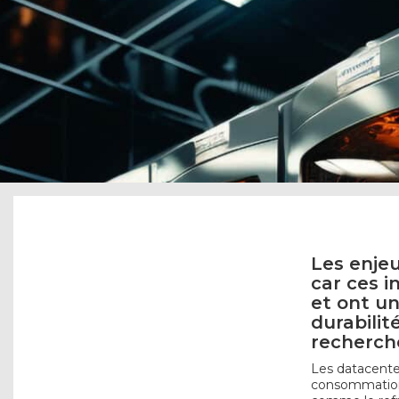
Les enjeu
car ces 
et ont u
durabilit
recherch
Les datacente
consommation 