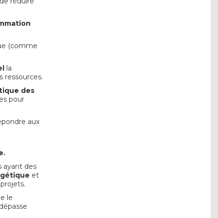
de réduire
ommation
tique (comme
el
la
 ressources.
tique des
es pour
répondre aux
e.
s ayant des
rgétique
et
projets.
e le
 dépasse