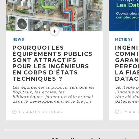
NEWS
MÉTIERS
POURQUOI LES
INGÉN
ÉQUIPEMENTS PUBLICS
COMMI
SONT ATTRACTIFS
GARAN
POUR LES INGÉNIEURS
PERFO
EN CORPS D'ÉTATS
LA FIA
TECHNIQUES ?
DATAC
Les équipements publics, tels que les
Véritable p
hôpitaux, les écoles, les
l’ingénieu
bibliothèques, jouent un rôle crucial
rôle clé da
dans le développement et le bie [...]
datacenters
IL Y A PLUS 30 JOURS
IL Y A P