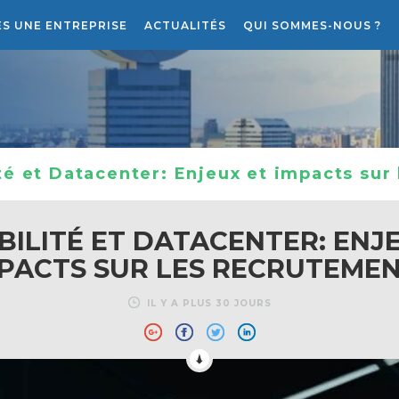
ES UNE ENTREPRISE
ACTUALITÉS
QUI SOMMES-NOUS ?
RECRUTEMENT
LE PROJET ATLANTIS RH
té et Datacenter: Enjeux et impacts sur
ILITÉ ET DATACENTER: ENJ
PACTS SUR LES RECRUTEME
IL Y A PLUS 30 JOURS