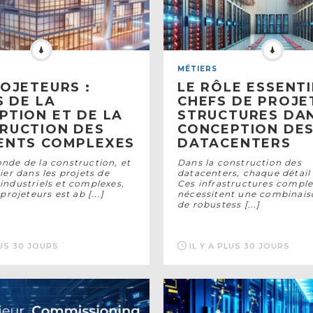
MÉTIERS
ROJETEURS :
LE RÔLE ESSENTI
S DE LA
CHEFS DE PROJE
PTION ET DE LA
STRUCTURES DAN
RUCTION DES
CONCEPTION DE
ENTS COMPLEXES
DATACENTERS
nde de la construction, et
Dans la construction des
ier dans les projets de
datacenters, chaque détai
industriels et complexes,
Ces infrastructures compl
 projeteurs est ab [...]
nécessitent une combinais
de robustess [...]
LUS 30 JOURS
IL Y A PLUS 30 JOURS