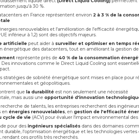
oidissement liquide direct
(Direct Liquid Cooling)
permettent 
ation jusqu'à 30 %.
datacenters en France représentent environ
2 à 3 % de la cons
otale
d'énergies renouvelables et l'amélioration de l'efficacité énergé
UE inférieur à 1,2) sont des objectifs majeurs.
 artificielle
peut aider à
surveiller et optimiser en temps ré
énergétique des datacenters, tout en améliorant la gestion des
sement
représente près de
40 % de la consommation énergé
Des innovations comme le Direct Liquid Cooling sont essentiell
pact.
s stratégies de sobriété énergétique sont mises en place pour 
ironnementales et géopolitiques.
ontrent que
la durabilité
est non seulement une nécessité
ale, mais aussi une
opportunité d'innovation technologiqu
recherche de talents, les entreprises recherchent des ingénieur
s en
énergies renouvelables
, en
gestion de l'efficacité éne
u cycle de vie
(ACV) pour évaluer l'impact environnemental des 
nde pour des
ingénieurs spécialisés
dans des domaines comm
t durable, l'optimisation énergétique et les technologies vertes
e, rendant ces profils très recherchés.