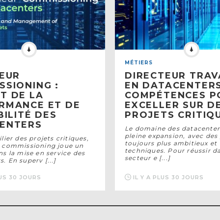
MÉTIERS
IEUR
DIRECTEUR TRA
SSIONING :
EN DATACENTERS
T DE LA
COMPÉTENCES P
RMANCE ET DE
EXCELLER SUR D
BILITÉ DES
PROJETS CRITIQ
ENTERS
Le domaine des datacenter
pleine expansion, avec des 
ilier des projets critiques,
toujours plus ambitieux et
r commissioning joue un
techniques. Pour réussir d
ns la mise en service des
secteur e [...]
. En superv [...]
LUS 30 JOURS
IL Y A PLUS 30 JOURS