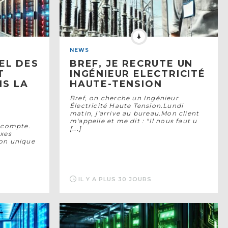
NEWS
EL DES
BREF, JE RECRUTE UN
T
INGÉNIEUR ELECTRICITÉ
S LA
HAUTE-TENSION
S
Bref, on cherche un Ingénieur
Électricité Haute Tension.Lundi
matin, j'arrive au bureau.Mon client
m'appelle et me dit : "Il nous faut u
l compte.
[...]
exes
on unique
IL Y A PLUS 30 JOURS