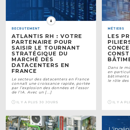
RECRUTEMENT
MÉTIERS
ATLANTIS RH : VOTRE
LES P
PARTENAIRE POUR
PILIER
SAISIR LE TOURNANT
CONCE
STRATÉGIQUE DU
CONST
MARCHÉ DES
BÂTIM
DATACENTERS EN
Dans le mo
FRANCE
en particul
bâtiments 
Le secteur des datacenters en France
le rôle des
connaît une croissance rapide, portée
par l’explosion des données et l’essor
de l’IA. Avec un [...]
IL Y A PLUS 30 JOURS
IL Y A P