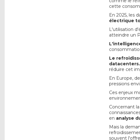
comme le refr
cette consomm
En 2025, les 
électrique t
L'utilisation 
atteindre un P
L'intelligence
consommation 
Le refroidis
datacenters.
réduire cet im
En Europe, de
pressions env
Ces enjeux m
environnement
Concernant la 
connaissance
en
analyse d
Mais la dema
refroidissemen
souvent l'offr