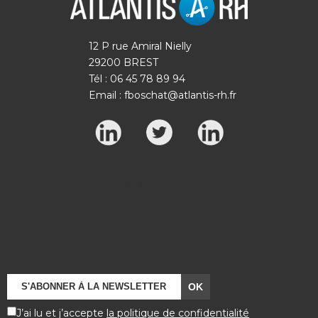
12 P rue Amiral Nielly
29200 BREST
Tél : 06 45 78 89 94
Email :
fboschat@atlantis-rh.fr
Warning
: Undefined array key "gform_submit"
in
/home/clients/eb3ce7b2c79712c3804710ce84a7
rh.fr/wp-
content/themes/atlantisrh/footer.php
on line
64
J’ai lu et j’accepte
la politique de confidentialité