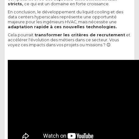
stricts,
ce qui est un domaine en forte croissance.
En conclusion, le développement du liquid cooling et des
data centers hyperscales représente une opportunité
majeure pour les ingénieurs HVAC, mais nécessite une
adaptation rapide à ces nouvelles technologies.
Cela pourrait
transformer les critères de recrutement
et
accélérer l'évolution des métiers dans ce secteur. Vous
voyez ces impacts dans vos projets ou missions ? 😊