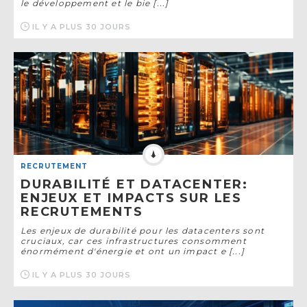
le développement et le bie [...]
IL Y A PLUS 30 JOURS
RECRUTEMENT
DURABILITÉ ET DATACENTER:
ENJEUX ET IMPACTS SUR LES
RECRUTEMENTS
Les enjeux de durabilité pour les datacenters sont
cruciaux, car ces infrastructures consomment
énormément d'énergie et ont un impact e [...]
IL Y A PLUS 30 JOURS