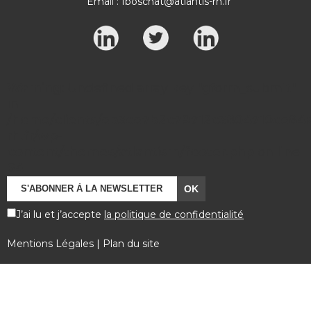
Email :
fboschat@atlantis-rh.fr
Warning
: Undefined array key "gform_submit"
in
/home/clients/eb3ce7b2c79712c3804710ce84a7
rh.fr/wp-
content/themes/atlantisrh/footer.php
on line
64
J’ai lu et j’accepte
la politique de confidentialité
Mentions Légales
|
Plan du site