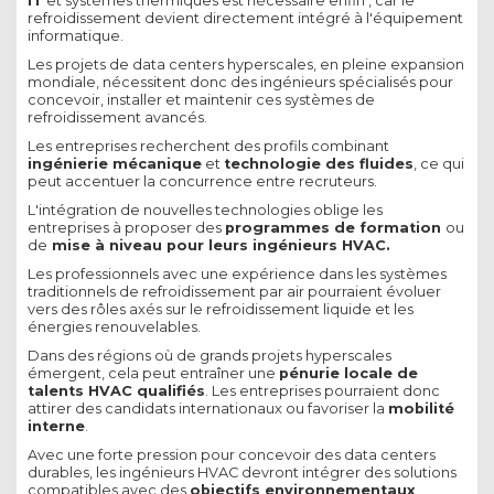
IT
et systèmes thermiques est nécessaire enfin , car le
refroidissement devient directement intégré à l'équipement
informatique.
Les projets de data centers hyperscales, en pleine expansion
mondiale, nécessitent donc des ingénieurs spécialisés pour
concevoir, installer et maintenir ces systèmes de
refroidissement avancés.
Les entreprises recherchent des profils combinant
ingénierie mécanique
et
technologie des fluides
, ce qui
peut accentuer la concurrence entre recruteurs.
L'intégration de nouvelles technologies oblige les
entreprises à proposer des
programmes de formation
ou
de
mise à niveau pour leurs ingénieurs HVAC.
Les professionnels avec une expérience dans les systèmes
traditionnels de refroidissement par air pourraient évoluer
vers des rôles axés sur le refroidissement liquide et les
énergies renouvelables.
Dans des régions où de grands projets hyperscales
émergent, cela peut entraîner une
pénurie locale de
talents HVAC qualifiés
. Les entreprises pourraient donc
attirer des candidats internationaux ou favoriser la
mobilité
interne
.
Avec une forte pression pour concevoir des data centers
durables, les ingénieurs HVAC devront intégrer des solutions
compatibles avec des
objectifs environnementaux