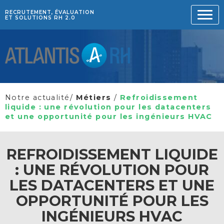
RECRUTEMENT, ÉVALUATION
ET SOLUTIONS RH 2.0
Notre actualité
/
Métiers
/
Refroidissement
liquide : une révolution pour les datacenters
et une opportunité pour les ingénieurs HVAC
REFROIDISSEMENT LIQUIDE
: UNE RÉVOLUTION POUR
LES DATACENTERS ET UNE
OPPORTUNITÉ POUR LES
INGÉNIEURS HVAC