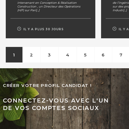
intervenant en Conception & Réalisation
de l’ingéni
Construction , un Directeur des Opérations
sur des pr
(H/F) sur Pari[...]
Industr[...]
IL Y A PLUS 30 JOURS
IL Y 
1
2
3
4
5
6
7
CRÉER VOTRE PROFIL CANDIDAT !
CONNECTEZ-VOUS AVEC L'UN
DE VOS COMPTES SOCIAUX