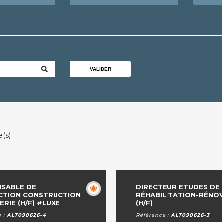
VALIDER
(s)
SABLE DE
DIRECTEUR ETUDES DE 
CTION CONSTRUCTION
RÉHABILITATION-RÉNO
RIE (H/F) #LUXE
(H/F)
e :
ALT090626-4
Référence :
ALT090626-3