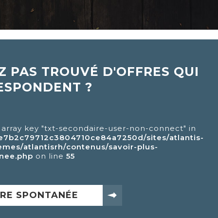
Z PAS TROUVÉ D'OFFRES QUI
ESPONDENT ?
 array key "txt-secondaire-user-non-connect" in
e7b2c79712c3804710ce84a7250d/sites/atlantis-
emes/atlantisrh/contenus/savoir-plus-
anee.php
on line
55
RE SPONTANÉE