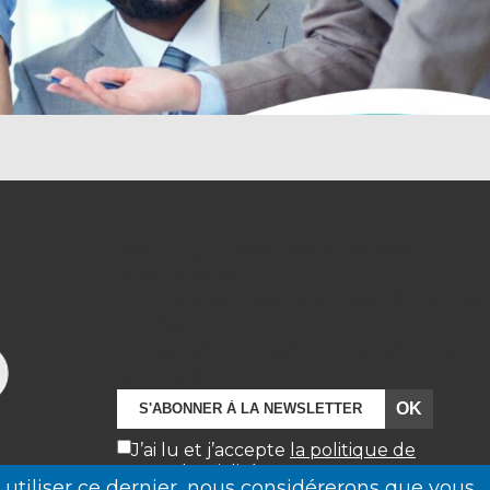
Warning
: Undefined array key
"gform_submit" in
/home/clients/eb3ce7b2c79712c3804
rh.fr/wp-
content/themes/atlantisrh/footer.p
on line
64
J’ai lu et j’accepte
la politique de
confidentialité
à utiliser ce dernier, nous considérerons que vous