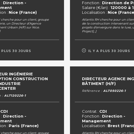
 :
Direction -
Fonction :
Direction de P
ement
Salaire (€/an) :
120000 à 
ion :
Nice (France)
Localisation :
Nice (France
H cherche pour un client, groupe
Atlantis RH cherche pour un clien
erie, un Directeur d’Agence
de la construction intervenant su
nt Urbain (H/F) sur Nice.
projets d’envergure dans le luxe, 
]
Project[...]
A PLUS 30 JOURS
IL Y A PLUS 30 JOURS
EUR INGÉNIERIE
TION CONSTRUCTION
DIRECTEUR AGENCE ING
INDUSTRIE
BÂTIMENT (H/F)
CENTER
Référence :
ALT050226-1
e :
ALT120226-1
:
CDI
Contrat :
CDI
 :
Direction -
Fonction :
Direction -
ement
Management
ion :
Paris (France)
Localisation :
Brest (Fran
H cherche pour un client, groupe
Atlantis RH cherche pour un clien