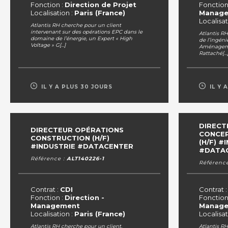
Fonction :
Direction de Projet
Fonction
Localisation :
Paris (France)
Manag
Localisat
Atlantis RH cherche pour un client
intervenant sur des opérations EPC dans le
Atlantis R
domaine de l’énergie, un Expert « High
de l’ingéni
Voltage » G[...]
Aménageme
Rattaché[...
IL Y A PLUS 30 JOURS
IL Y 
DIRECT
DIRECTEUR OPÉRATIONS
CONCEP
CONSTRUCTION (H/F)
(H/F) #
#INDUSTRIE #DATACENTER
#DATA
Référence :
ALT140226-1
Référenc
Contrat :
CDI
Contrat 
Fonction :
Direction -
Fonction
Management
Manag
Localisation :
Paris (France)
Localisat
Atlantis RH cherche pour un client,
Atlantis R