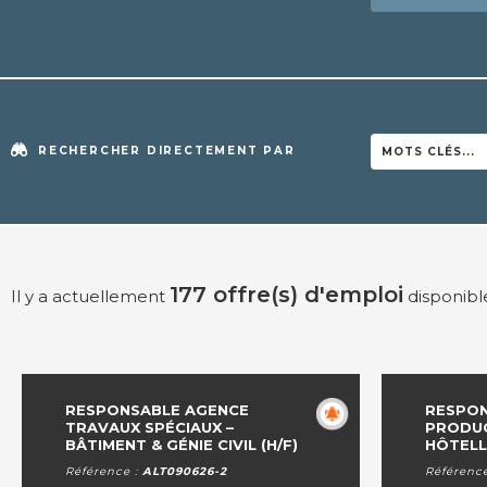
RECHERCHER DIRECTEMENT PAR
177 offre(s) d'emploi
Il y a actuellement
disponible
RESPONSABLE AGENCE
RESPON
TRAVAUX SPÉCIAUX –
PRODU
BÂTIMENT & GÉNIE CIVIL (H/F)
HÔTELLE
Référence :
ALT090626-2
Référenc