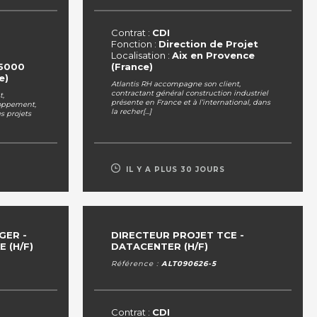
Contrat :
CDI
Fonction :
Direction de Projet
Localisation :
Aix en Provence
5000
(France)
e)
Atlantis RH accompagne son client,
contractant général construction industriel
t,
présente en France et à l’international, dans
loppement,
la recher[...]
s projets
IL Y A PLUS 30 JOURS
GER -
DIRECTEUR PROJET TCE -
 (H/F)
DATACENTER (H/F)
Référence :
ALT090626-5
Contrat :
CDI