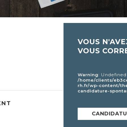
VOUS N'AVE
VOUS CORR
Warning
: Undefined
/home/clients/eb3c
rh.fr/wp-content/th
candidature-spont
ENT
CANDIDATU