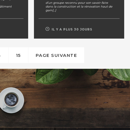
d’un groupe reconnu pour son savoir-faire
Bâtiment
dans la construction et la rénovation haut de
gam[...]
IL Y A PLUS 30 JOURS
4
15
PAGE SUIVANTE