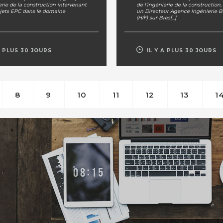
erie de la construction intervenant
de l’ingénierie de la construction,
ojets EPC dans le domaine
un Directeur Agence Ingénierie 
(H/F) sur Bres[...]
A PLUS 30 JOURS
IL Y A PLUS 30 JOURS
8
9
10
11
12
13
1