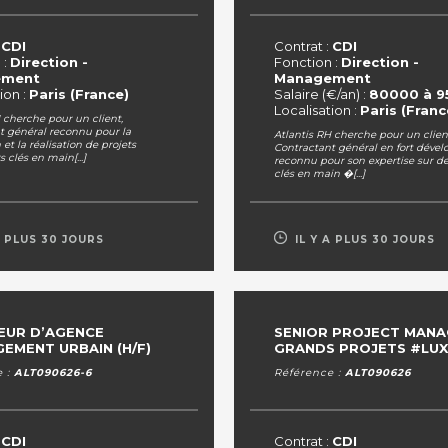
:
CDI
Contrat :
CDI
 :
Direction -
Fonction :
Direction -
ement
Management
ion :
Paris (France)
Salaire (€/an) :
80000 à 9
Localisation :
Paris (Franc
 cherche pour un client,
t général reconnu pour la
Atlantis RH cherche pour un clien
et la réalisation de projets
Contractant général en fort déve
 clés en main[...]
reconnu pour son expertise sur de
clés en main �[...]
A PLUS 30 JOURS
IL Y A PLUS 30 JOURS
EUR D’AGENCE
SENIOR PROJECT MANA
EMENT URBAIN (H/F)
GRANDS PROJETS #LUXE
e :
ALT090626-6
Référence :
ALT090626
:
CDI
Contrat :
CDI