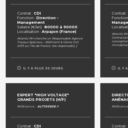
Contrat :
CDI
Contrat 
Fonction :
Direction -
Fonction
Management
Manag
Salaire (€/an) :
80000 à 90000
Localisat
Localisation :
Arpajon (France)
Atlantis RH
Contractan
Atlantis RH cherche un Responsable Agence
conception 
Travaux Spéciaux – Bâtiment & Génie Civil
immobiliers
(H/F) sur l’Ile de France. Vos responsabi[...]
IL Y A PLUS 30 JOURS
IL Y 
EXPERT "HIGH VOLTAGE"
DIRECT
GRANDS PROJETS (H/F)
AMÉNAG
Référence :
ALT100626-1
Référenc
Contrat :
CDI
Contrat 