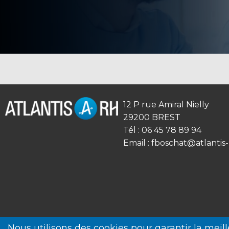
12 P rue Amiral Nielly
29200 BREST
Tél : 06 45 78 89 94
Email :
fboschat@atlantis-
Nous utilisons des cookies pour garantir la meill