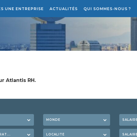
ES UNE ENTREPRISE
ACTUALITÉS
QUI SOMMES-NOUS ?
RECRUTEMENT
LE PROJET ATLANTIS RH
r Atlantis RH.