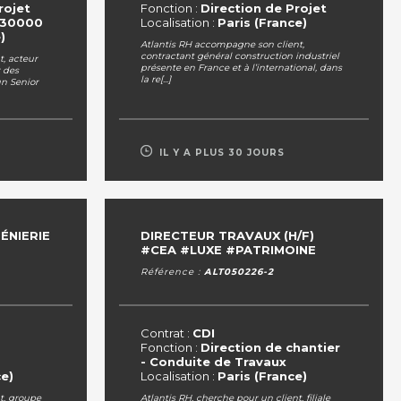
rojet
Fonction :
Direction de Projet
130000
Localisation :
Paris (France)
)
Atlantis RH accompagne son client,
contractant général construction industriel
t, acteur
présente en France et à l’international, dans
r des
la re[...]
un Senior
IL Y A PLUS 30 JOURS
ÉNIERIE
DIRECTEUR TRAVAUX (H/F)
#CEA #LUXE #PATRIMOINE
Référence :
ALT050226-2
Contrat :
CDI
Fonction :
Direction de chantier
- Conduite de Travaux
ce)
Localisation :
Paris (France)
t, groupe
Atlantis RH, cherche pour un client, filiale