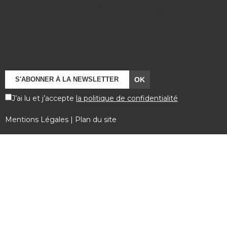
Warning
: Undefined array key "gform_submit"
in
/home/clients/eb3ce7b2c79712c3804710ce84a7
rh.fr/wp-
content/themes/atlantisrh/footer.php
on line
64
J’ai lu et j’accepte
la politique de confidentialité
Mentions Légales
|
Plan du site