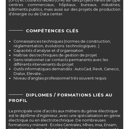
(CFO) et courants faibles (CFA) sur des projets variés de type
centres commerciaux, hôpitaux, bureaux, industries,
bâtiments publics, mais aussi sur des projets de production
d’énergie ou de Data center.
COMPÉTENCES CLÉS
Connaissances techniques (normes de construction,
réglementation, évolutions technologiques…)
Capacités d’analyse et d’organisation
Maîtrise des techniques de gestion de projet
Sens relationnel car contacts permanents avec les
différents intervenants du projet
Outils informatiques demandés : AutoCad, Revit, Caneco,
Dialux, Elevate…
Niveau d’anglais professionnel très souvent requis
DIPLOMES / FORMATIONS LIÉS AU
PROFIL
La principale voie d’accès aux métiers du génie électrique
est le diplôme d’ingénieur, avec une spécialisation en génie
électrique ou en électrotechnique. De nombreuses
formations y mènent : Écoles Centrales, Mînes, Insa, Ensam,