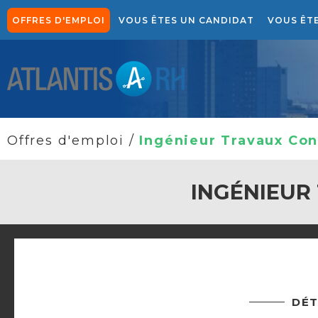
OFFRES D'EMPLOI
VOUS ÊTES UN CANDIDAT
VOUS ÊT
NOTRE APPROCHE CANDIDATS
NOTRE SOLUTION DE 
Offres d'emploi
/
Ingénieur Travaux Con
INGÉNIEUR
DÉT