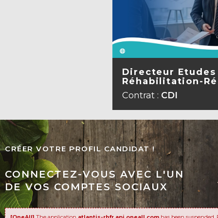
Directeur Etudes
Réhabilitation-Ré
VOIR L
Contrat :
CDI
CRÉER VOTRE PROFIL CANDIDAT !
CONNECTEZ-VOUS AVEC L'UN
DE VOS COMPTES SOCIAUX
[OneAll]
The application
atlantis-rhfr.api.oneall.com
has been suspended. 