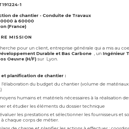
T191224-1
ction de chantier - Conduite de Travaux
50000 à 60000
on (France)
RE MISSION
cherche pour un client, entreprise générale qui a mis au co
Développement Durable et Bas Carbone
, un
Ingénieur 
os Oeuvre (H/F)
sur Lyon.
et planification de chantier :
 à l’élaboration du budget du chantier (volume de matériaux
)
 moyens humains et matériels nécessaires à la réalisation de
er et étudier les éléments du dossier technique
évaluer les prestations et sélectionner les fournisseurs et so
 à chaque corps de métier.
 plans de charge et planifier les actions à effectuer : coordin