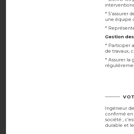
intervention
* S’assurer 
une équipe d
* Représente
Gestion des 
* Participer
de travaux, 
* Assurer la 
régulièremen
VOT
Ingénieur d
confirmé en
société , c’
durable et l