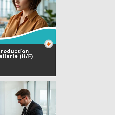
Production
llerie (H/F)
A FICHE