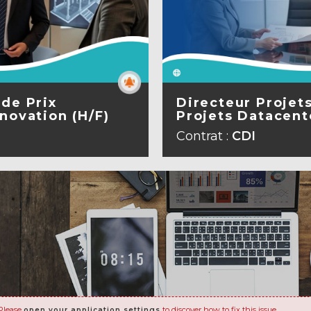
 de Prix
Directeur Projet
novation (H/F)
Projets Datacent
A FICHE
VOIR L
Contrat :
CDI
Please
to discover how to fix this issue.
open your application settings