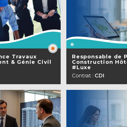
nce Travaux
Responsable de 
nt & Génie Civil
Construction Hôte
#Luxe
A FICHE
VOIR L
Contrat :
CDI