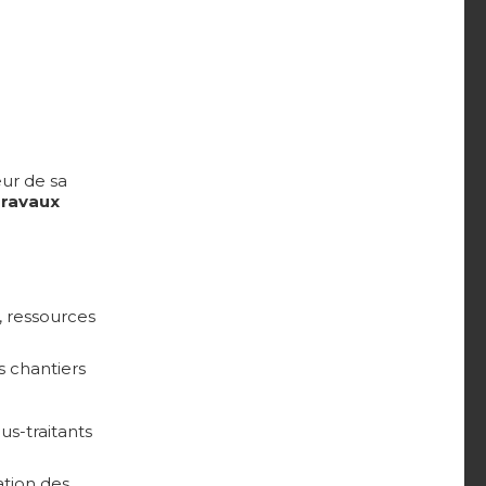
eur de sa
Travaux
, ressources
s chantiers
us-traitants
ation des