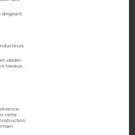
 dirigeant
conducteurs
et valider
rs travaux…
périence
er cette
construction
emain.