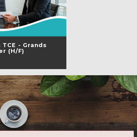
s TCE - Grands
er (H/F)
A FICHE