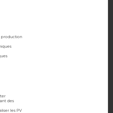
a production
miques
ques
ter
sant des
liser les PV