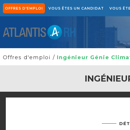
OFFRES D'EMPLOI
VOUS ÊTES UN CANDIDAT
VOUS ÊT
NOTRE APPROCHE CANDIDATS
NOTRE SOLUTION DE 
Offres d'emploi
/
Ingénieur Génie Climat
INGÉNIEUR
DÉT