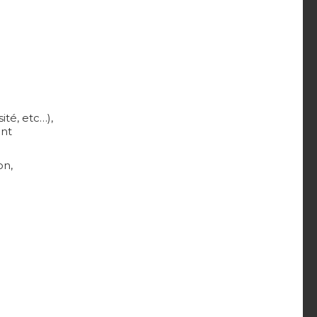
ité, etc…),
ant
on,