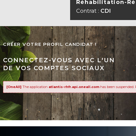
Réhabilitation-Ré
VOIR L
Contrat :
CDI
CRÉER VOTRE PROFIL CANDIDAT !
CONNECTEZ-VOUS AVEC L'UN
DE VOS COMPTES SOCIAUX
[OneAll]
The application
atlantis-rhfr.api.oneall.com
has been suspended. 