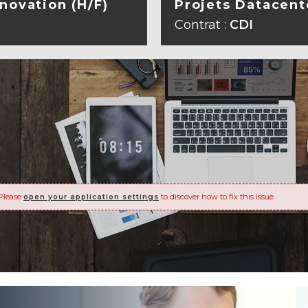
novation (H/F)
Projets Datacent
A FICHE
VOIR L
Contrat :
CDI
Please
to discover how to fix this issue.
open your application settings