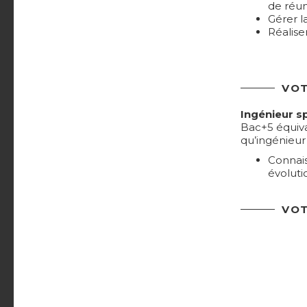
de réuni
Gérer l
Réaliser
VOT
Ingénieur s
Bac+5 équiva
qu’ingénieur
Connais
évoluti
VOT