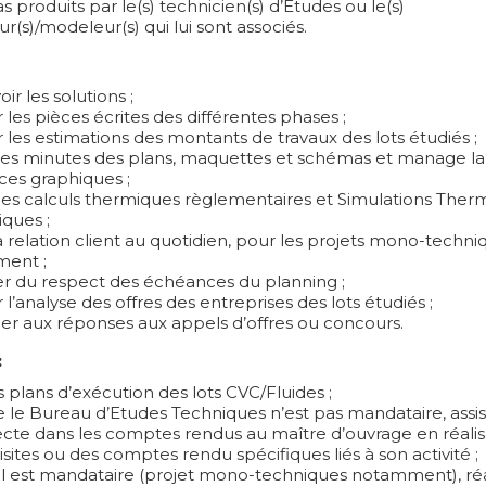
 produits par le(s) technicien(s) d’Etudes ou le(s)
ur(s)/modeleur(s) qui lui sont associés.
ir les solutions ;
 les pièces écrites des différentes phases ;
r les estimations des montants de travaux des lots étudiés ;
 les minutes des plans, maquettes et schémas et manage l
ces graphiques ;
 les calculs thermiques règlementaires et Simulations Ther
ques ;
a relation client au quotidien, pour les projets mono-techni
ent ;
er du respect des échéances du planning ;
 l’analyse des offres des entreprises des lots étudiés ;
per aux réponses aux appels d’offres ou concours.
:
es plans d’exécution des lots CVC/Fluides ;
 le Bureau d’Etudes Techniques n’est pas mandataire, assis
tecte dans les comptes rendus au maître d’ouvrage en réali
visites ou des comptes rendu spécifiques liés à son activité ;
il est mandataire (projet mono-techniques notamment), réa