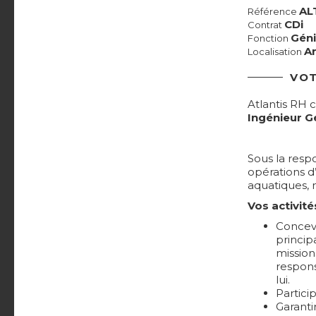
AL
Référence
CDi
Contrat
Géni
Fonction
An
Localisation
VOT
Atlantis RH 
Ingénieur Gé
Sous la resp
opérations d
aquatiques, 
Vos activité
Concevo
princip
mission
respons
lui.
Partici
Garanti