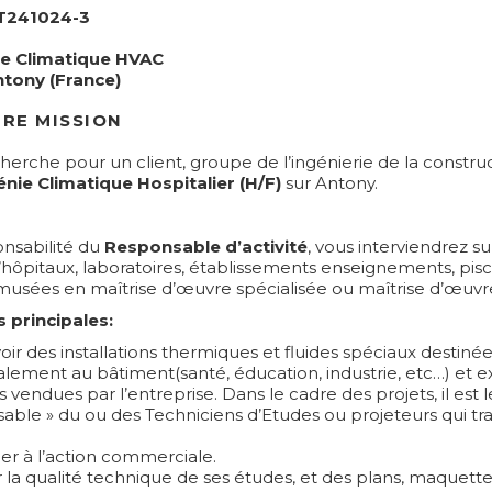
T241024-3
e Climatique HVAC
tony (France)
RE MISSION
cherche pour un client, groupe de l’ingénierie de la constru
nie Climatique Hospitalier (H/F)
sur Antony.
onsabilité du
Responsable d’activité
, vous interviendrez su
’hôpitaux, laboratoires, établissements enseignements, pisc
musées en maîtrise d’œuvre spécialisée ou maîtrise d’œuv
s principales:
ir des installations thermiques et fluides spéciaux destiné
alement au bâtiment(santé, éducation, industrie, etc…) et e
s vendues par l’entreprise. Dans le cadre des projets, il est l
able » du ou des Techniciens d’Etudes ou projeteurs qui tra
per à l’action commerciale.
r la qualité technique de ses études, et des plans, maquett