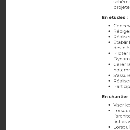
schémas
projete
En études :
Concevo
Rédiger
Réalise
Etablir
des piè
Piloter
Dynami
Gérer l
notamm
S’assur
Réaliser
Partici
En chantier 
Viser l
Lorsque
l’archi
fiches 
Lorsqu’