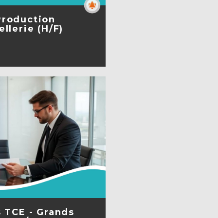
Production
llerie (H/F)
A FICHE
s TCE - Grands