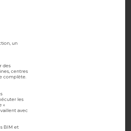
ction, un
r des
ines, centres
re complète.
es
xécuter les
e «
vaillent avec
es BIM et