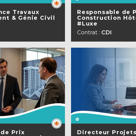
nce Travaux
Responsable de 
nt & Génie Civil
Construction Hôte
#Luxe
A FICHE
VOIR L
Contrat :
CDI
 de Prix
Directeur Projet