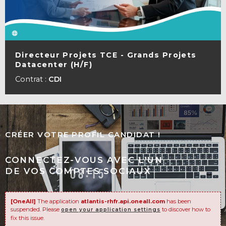
Directeur Projets TCE - Grands Projets
Datacenter (H/F)
VOIR LA FICHE
Contrat :
CDI
CRÉER VOTRE PROFIL CANDIDAT !
CONNECTEZ-VOUS AVEC L'UN
DE VOS COMPTES SOCIAUX
[OneAll]
The application
atlantis-rhfr.api.oneall.com
has been
suspended. Please
to discover how to
open your application settings
fix this issue.