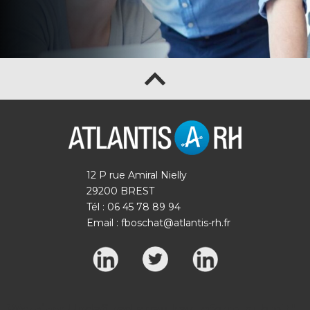
12 P rue Amiral Nielly
29200 BREST
Tél : 06 45 78 89 94
Email :
fboschat@atlantis-rh.fr
Warning
: Undefined array key "gform_submit"