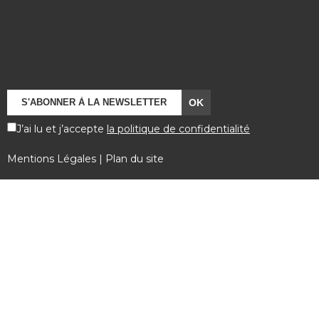
in
/home/clients/eb3ce7b2c79712c3804710ce84a7
rh.fr/wp-
content/themes/atlantisrh/footer.php
on line
64
J’ai lu et j’accepte
la politique de confidentialité
Mentions Légales
|
Plan du site