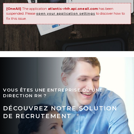
[OneAll]
The application
atlantis-rhfr.api.oneall.com
has been
suspended. Please
to discover how to
open your application settings
fix this issue.
VOUS ÊTES UNE ENTREPRISE OU UNE
DIRECTION RH ?
DÉCOUVREZ NOTRE SOLUTION
DE RECRUTEMENT