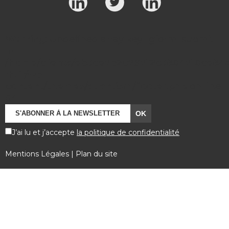
Warning
: Undefined array key "gform_submit"
in
/home/clients/eb3ce7b2c79712c3804710ce84a7
rh.fr/wp-
content/themes/atlantisrh/footer.php
on line
64
J’ai lu et j’accepte
la politique de confidentialité
Mentions Légales
|
Plan du site