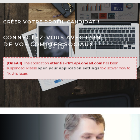
CRÉER VOTRE PROFIL CANDIDAT !
CONNECTEZ-VOUS AVEC L'UN
DE VOS COMPTES SOCIAUX
[OneAll]
The application
atlantis-rhfr.api.oneall.com
has been
suspended. Please
to discover how to
open your application settings
fix this issue.