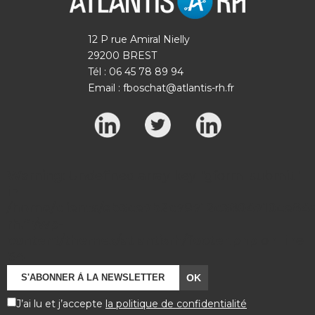
12 P rue Amiral Nielly
29200 BREST
Tél : 06 45 78 89 94
Email :
fboschat@atlantis-rh.fr
Warning
: Undefined array key "gform_submit"
in
/home/clients/eb3ce7b2c79712c3804710ce84a7
rh.fr/wp-
content/themes/atlantisrh/footer.php
on line
64
J’ai lu et j’accepte
la politique de confidentialité