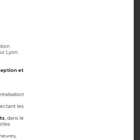
ation
ur Lyon.
eption et
réalisation
ectant les
ts
, dans le
elles
heures,