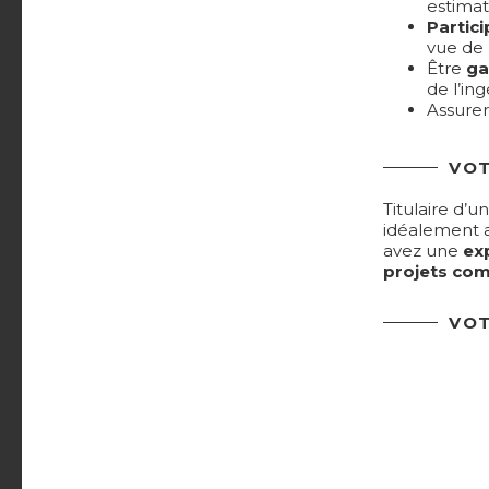
estimat
Partic
vue de 
Être
ga
de l’in
Assurer
VOT
Titulaire d’u
idéalement a
avez une
ex
projets com
VOT