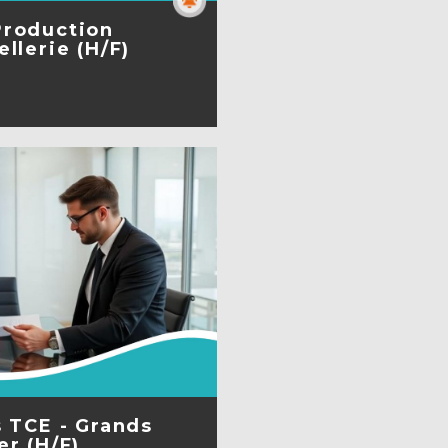
Production
llerie (H/F)
A FICHE
s TCE - Grands
er (H/F)