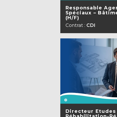
Responsable Age
Spéciaux – Bâtime
(H/F)
VOIR L
Contrat :
CDI
Directeur Etudes
Réhabilitation-Ré