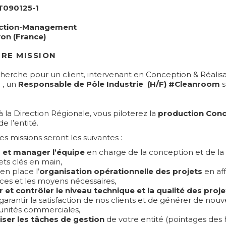
T090125-1
ection-Management
on (France)
RE MISSION
cherche pour un client, intervenant en Conception & Réalis
 , un
Responsable de Pôle Industrie (H/F) #Cleanroom
s
 la Direction Régionale, vous piloterez la
production Conc
e l’entité.
es missions seront les suivantes :
 et manager l’équipe
en charge de la conception et de la 
ets clés en main,
en place l’
organisation opérationnelle des projets
en aff
ces et les moyens nécessaires,
 et contrôler le niveau technique et la qualité des proje
garantir la satisfaction de nos clients et de générer de nouv
unités commerciales,
iser les tâches de gestion
de votre entité (pointages des 