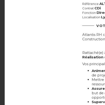
AL
Référence
CDi
Contrat
Dir
Fonction
Ly
Localisation
VOT
Atlantis RH 
Construction
Rattaché(e) à
Réalisation
d
Vos principal
Animer
de proj
Mettre 
ressour
Assurer
but de 
opport
Superv