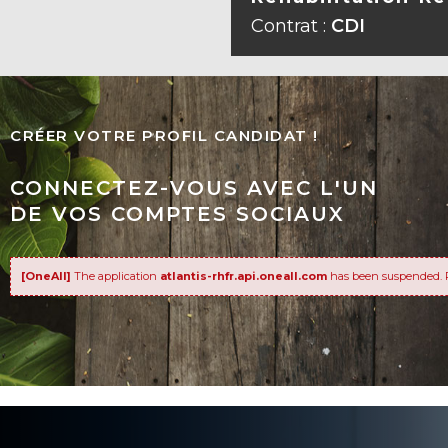
VOIR L
Contrat :
CDI
CRÉER VOTRE PROFIL CANDIDAT !
CONNECTEZ-VOUS AVEC L'UN
DE VOS COMPTES SOCIAUX
[OneAll]
The application
atlantis-rhfr.api.oneall.com
has been suspended. 