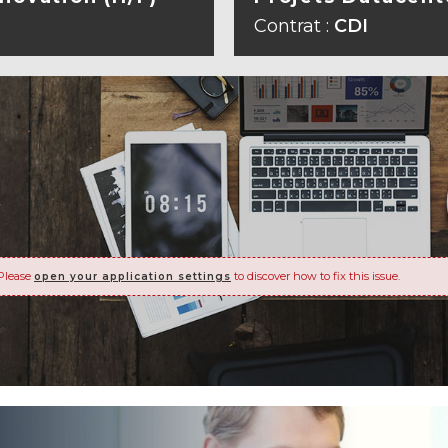
A FICHE
VOIR L
Contrat :
CDI
Please
to discover how to fix this issue.
open your application settings