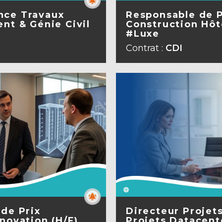
nce Travaux
Responsable de 
nt & Génie Civil
Construction Hôte
#Luxe
A FICHE
VOIR L
Contrat :
CDI
 de Prix
Directeur Projet
novation (H/F)
Projets Datacent