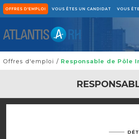
OFFRES D'EMPLOI
VOUS ÊTES UN CANDIDAT
VOUS ÊT
NOTRE APPROCHE CANDIDATS
NOTRE SOLUTION DE 
Offres d'emploi
/
Responsable de Pôle I
RESPONSABL
DÉT