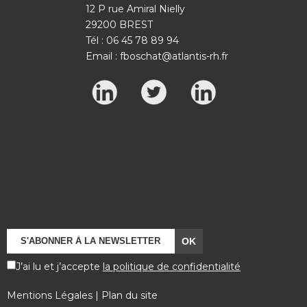
12 P rue Amiral Nielly
29200 BREST
Tél : 06 45 78 89 94
Email :
fboschat@atlantis-rh.fr
Warning
: Undefined array key "gform_submit"
in
/home/clients/eb3ce7b2c79712c3804710ce84a7
rh.fr/wp-
content/themes/atlantisrh/footer.php
on line
64
J’ai lu et j’accepte
la politique de confidentialité
Mentions Légales
|
Plan du site