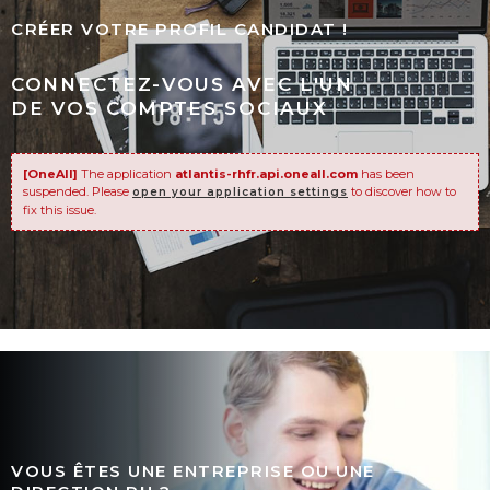
CRÉER VOTRE PROFIL CANDIDAT !
CONNECTEZ-VOUS AVEC L'UN
DE VOS COMPTES SOCIAUX
[OneAll]
The application
atlantis-rhfr.api.oneall.com
has been
suspended. Please
to discover how to
open your application settings
fix this issue.
VOUS ÊTES UNE ENTREPRISE OU UNE