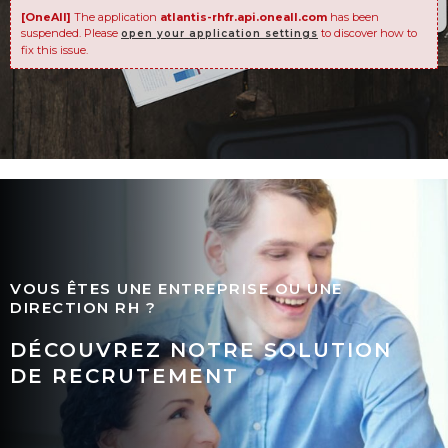
[OneAll]
The application
atlantis-rhfr.api.oneall.com
has been
suspended. Please
to discover how to
open your application settings
fix this issue.
VOUS ÊTES UNE ENTREPRISE OU UNE
DIRECTION RH ?
DÉCOUVREZ NOTRE SOLUTION
DE RECRUTEMENT