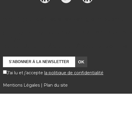
Warning
: Undefined array key "gform_submit"
in
/home/clients/eb3ce7b2c79712c3804710ce84a7
rh.fr/wp-
content/themes/atlantisrh/footer.php
on line
64
J’ai lu et j’accepte
la politique de confidentialité
Mentions Légales
|
Plan du site